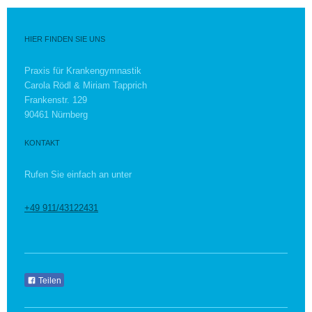
HIER FINDEN SIE UNS
Praxis für Krankengymnastik
Carola Rödl & Miriam Tapprich
Frankenstr.
129
90461
Nürnberg
KONTAKT
Rufen Sie einfach an unter
+49 911/43122431
Teilen